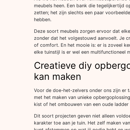
meubels heen. Een bank die tegelijkertijd o
zetten; het zijn slechts een paar voorbeel
hebben.
Deze soort meubels zorgen ervoor dat elke 
zonder dat het volgestouwd aanvoelt. Je cre
of comfort. En het mooie is: er is zoveel k
elke tuinstijl is er wel een multifunctioneel
Creatieve diy opberg
kan maken
Voor de doe-het-zelvers onder ons zijn er 
met het maken van unieke opbergoplossinge
kist of het ombouwen van een oude ladder t
Dit soort projecten geven niet alleen vold
karakter toe aan je tuin. Het zelf maken v
kunt afstemmen op wat jij nodig hebt en wel