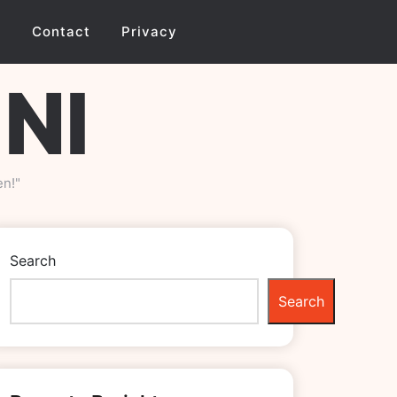
r
Contact
Privacy
.nl
en!"
Search
Search