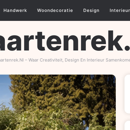
Handwerk
Woondecoratie
Design
Interieu
artenrek
artenrek.nl – Waar Creativiteit, Design En Interieur Samenkom