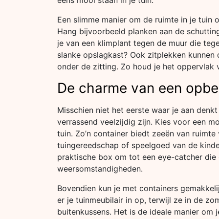
eens mooi staan in je tuin.
Een slimme manier om de ruimte in je tuin o
Hang bijvoorbeeld planken aan de schutting 
je van een klimplant tegen de muur die tegel
slanke opslagkast? Ook zitplekken kunnen 
onder de zitting. Zo houd je het oppervlak 
De charme van een opbe
Misschien niet het eerste waar je aan denkt 
verrassend veelzijdig zijn. Kies voor een mod
tuin. Zo’n container biedt zeeën van ruimte v
tuingereedschap of speelgoed van de kindere
praktische box om tot een eye-catcher die 
weersomstandigheden.
Bovendien kun je met containers gemakkelij
er je tuinmeubilair in op, terwijl ze in d
buitenkussens. Het is de ideale manier om j