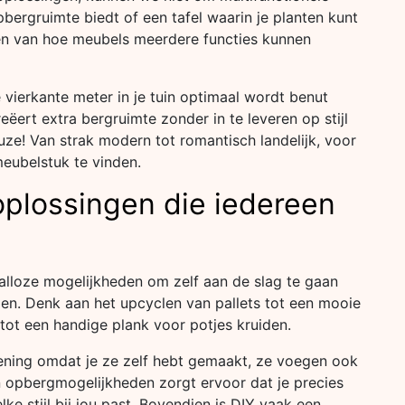
pbergruimte biedt of een tafel waarin je planten kunt
den van hoe meubels meerdere functies kunnen
vierkante meter in je tuin optimaal wordt benut
ëert extra bergruimte zonder in te leveren op stijl
euze! Van strak modern tot romantisch landelijk, voor
 meubelstuk te vinden.
oplossingen die iedereen
talloze mogelijkheden om zelf aan de slag te gaan
n. Denk aan het upcyclen van pallets tot een mooie
ot een handige plank voor potjes kruiden.
oening omdat je ze zelf hebt gemaakt, ze voegen ook
an opbergmogelijkheden zorgt ervoor dat je precies
ke stijl bij jou past. Bovendien is DIY vaak een