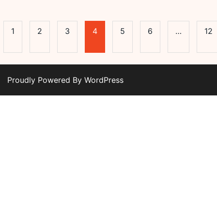
1
2
3
4
5
6
…
12
Proudly Powered By WordPress