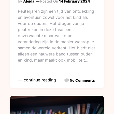
by
Aleida
Posted On
14 February 2024
Peuterjaren zijn een tijd van ontdekking
en avontuur, zowel voor het kind als
voor de ouders. Het dragen van je
peuter kan in deze fase een
onverwachte maar welkome
verandering zijn in de manier waarop je
samen de wereld verkent. Het biedt niet
alleen een nauwere band tussen ouder
en kind, maar maakt ook mobiliteit…
continue reading
No Comments